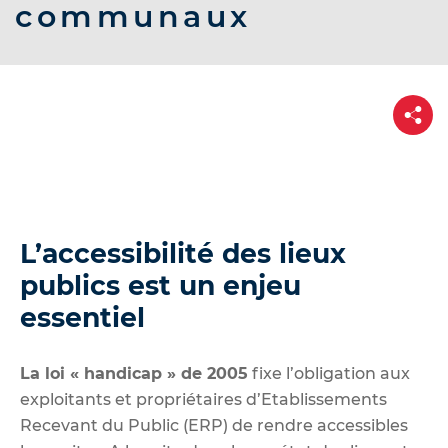
d
communaux
e
r
a
P
u
a
r
c
t
o
a
g
n
e
t
e
L’accessibilité des lieux
n
publics est un enjeu
u
essentiel
La loi « handicap » de 2005
fixe l’obligation aux
exploitants et propriétaires d’Etablissements
Recevant du Public (ERP) de rendre accessibles