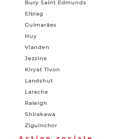
Bury Saint Edmunds
Elblag
Guimarães
Huy
Vianden
Jezzine
Kiryat Tivon
Landshut
Larache
Raleigh
Shirakawa
Ziguinchor
Action sociale