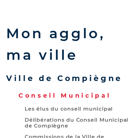
d
e
r
a
Mon agglo,
u
c
ma ville
o
n
t
e
Ville de Compiègne
n
u
Conseil Municipal
Les élus du conseil municipal
Délibérations du Conseil Municipal
de Compiègne
Commissions de la Ville de