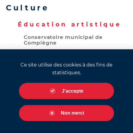
Culture
Éducation artistique
Conservatoire municipal de
Compiègne
Danse
Inscriptions et contacts
Ce site utilise des cookies à des fins de
L'actualité du Conservatoire
statistiques.
L’équipe pédagogique
Musique
J'accepte
Théâtre
École des beaux-arts
Contrat local d'éducation artistique
Non merci
CLEA : Appel à candidature
2026/2027