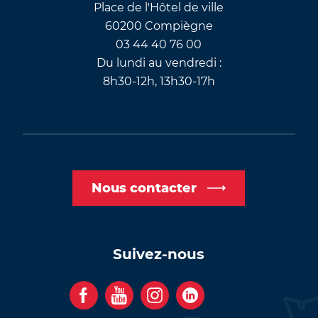
Place de l'Hôtel de ville
60200 Compiègne
03 44 40 76 00
Du lundi au vendredi :
8h30-12h, 13h30-17h
Nous contacter
Suivez-nous
F
Y
I
C