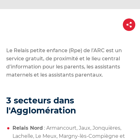
d
e
r
P
a
a
r
u
t
a
c
g
e
o
Le Relais petite enfance (Rpe) de l’ARC est un
n
service gratuit, de proximité et le lieu central
t
d’information pour les parents, les assistants
e
maternels et les assistants parentaux.
n
u
3 secteurs dans
l'Agglomération
Relais Nord
: Armancourt, Jaux, Jonquières,
Lachelle, Le Meux, Margny-lès-Compiègne et