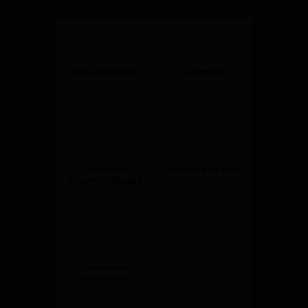
d
e
r
a
Nous recrutons
Transports
u
c
o
n
t
e
Complexe
Actes d'état civil
Piscine/Patinoire
n
u
Guide des
associations