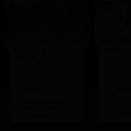
Figurines et bouts
Tous unis 
d'ficelle
11 août
27 aoû
Musée de la Figurine 1
Hôtel de
place d'Orléans 60200
Compiè
Compiègne