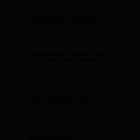
r
6
e
/
s
Guichet numérique des
2
(
autorisations d'urbanisme
n
0
o
2
u
7
v
Demande de rendez-vous
e
pour une carte d'identité ou
l
(
un passeport
l
n
e
o
f
u
e
v
n
e
Demande de rendez-vous
ê
l
(
avec le service social
t
l
n
r
e
o
e
f
u
)
e
v
n
e
ê
Portail famille
l