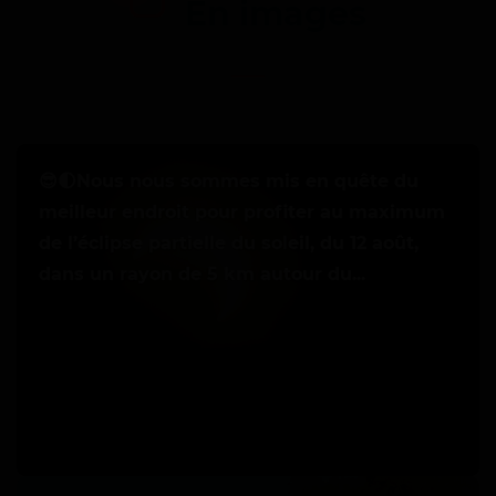
En images
O
😎🌓Nous nous sommes mis en quête du
u
meilleur endroit pour profiter au maximum
v
de l’éclipse partielle du soleil, du 12 août,
e
dans un rayon de 5 km autour du...
r
t
u
r
e
d
u
O