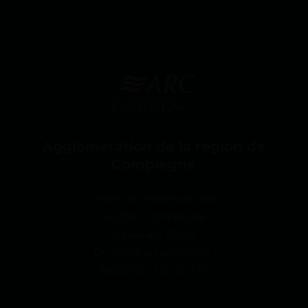
g
n
e
Agglomération de la région de
Compiègne
Place de l'Hôtel de ville
60200 Compiègne
03 44 40 76 00
Du lundi au vendredi :
8h30-12h, 13h30-17h