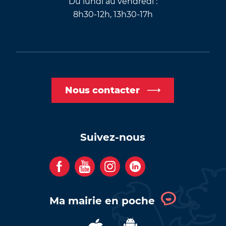
Du lundi au vendredi :
8h30-12h, 13h30-17h
Nous contacter
Suivez-nous
F
Y
I
C
a
o
n
o
c
u
s
m
Ma mairie en poche
e
t
t
p
b
u
a
t