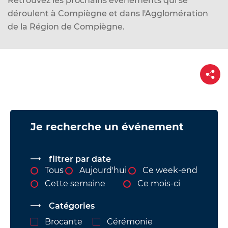
Retrouvez les prochains événements qui se
d
déroulent à Compiègne et dans l'Agglomération
e
de la Région de Compiègne.
r
a
u
P
c
a
o
r
t
n
a
g
t
e
Vue
e
Je recherche un événement
attachée
n
u
filtrer par date
Tous
Aujourd'hui
Ce week-end
Cette semaine
Ce mois-ci
Catégories
Brocante
Cérémonie