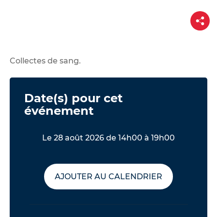
d
e
P
a
r
r
t
a
a
g
u
e
Collectes de sang.
c
o
n
Date(s) pour cet
t
événement
e
n
Le 28 août 2026 de 14h00 à 19h00
u
AJOUTER AU CALENDRIER