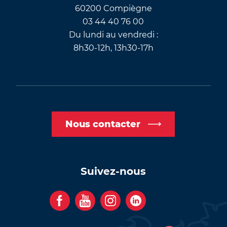
60200 Compiègne
03 44 40 76 00
Du lundi au vendredi :
8h30-12h, 13h30-17h
Nous contacter
Suivez-nous
F
Y
I
C
a
o
n
o