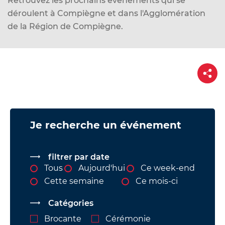
Retrouvez les prochains événements qui se
d
déroulent à Compiègne et dans l'Agglomération
e
de la Région de Compiègne.
r
a
u
P
c
a
o
r
t
n
a
g
t
e
Vue
e
Je recherche un événement
attachée
n
u
filtrer par date
Tous
Aujourd'hui
Ce week-end
Cette semaine
Ce mois-ci
Catégories
Brocante
Cérémonie