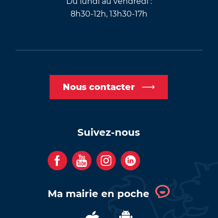
Du lundi au vendredi :
8h30-12h, 13h30-17h
Nous contacter
Suivez-nous
F
Y
I
C
a
o
n
o
c
u
s
m
Ma mairie en poche
e
t
t
p
b
u
a
t