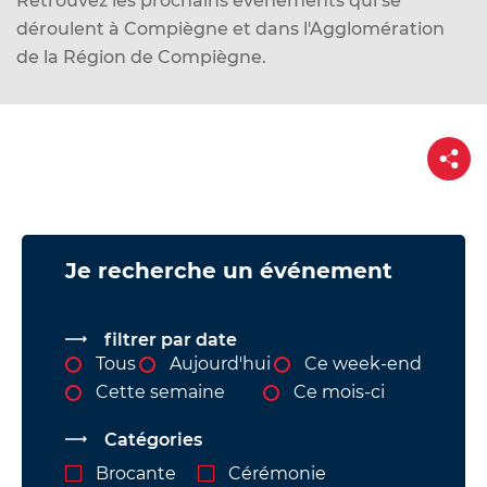
Retrouvez les prochains événements qui se
d
déroulent à Compiègne et dans l'Agglomération
e
de la Région de Compiègne.
r
a
u
P
c
a
o
r
t
n
a
g
t
e
Vue
e
Je recherche un événement
attachée
n
u
filtrer par date
Tous
Aujourd'hui
Ce week-end
Cette semaine
Ce mois-ci
Catégories
Brocante
Cérémonie