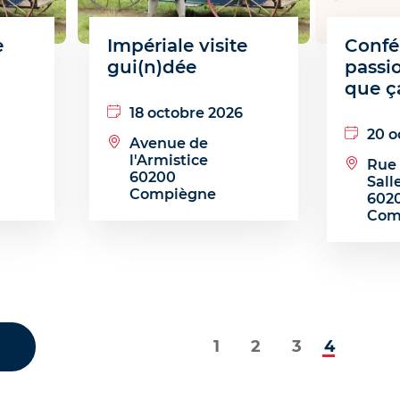
e
Impériale visite
Confé
gui(n)dée
passio
que ç
18 octobre 2026
20 o
Avenue de
l'Armistice
Rue 
60200
Sall
Compiègne
602
Com
1
Page
2
Page
3
Page
Page
4
courante