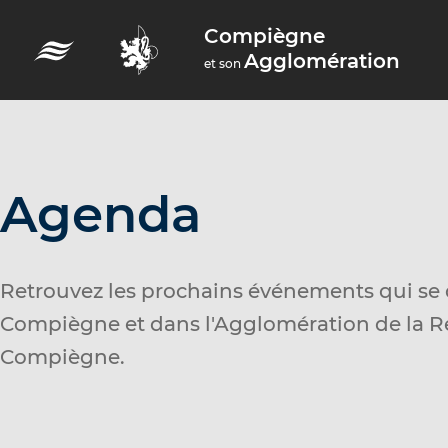
A
Compiègne
c
Agglomération
et son
c
é
d
e
r
Agenda
a
u
m
Retrouvez les prochains événements qui se 
e
Compiègne et dans l'Agglomération de la R
n
Compiègne.
u
A
c