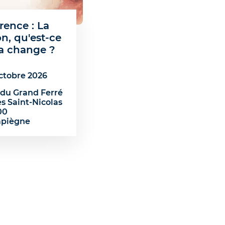
rence : La
n, qu'est-ce
a change ?
ctobre 2026
du Grand Ferré
es Saint-Nicolas
00
piègne
SUIVANTE