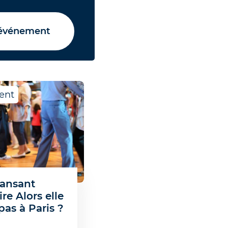
 événement
ent
ansant
ire Alors elle
pas à Paris ?