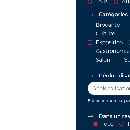
Tous
Au
Catégories
Brocante
Culture
Exposition
Gastronomie
Salon
Sc
Géolocalisa
Entrer une adresse po
Dans un ra
Tous