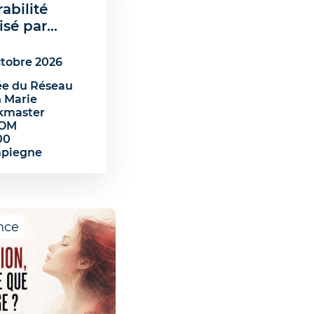
abilité
sé par...
ctobre 2026
lée du Réseau
 Marie
kmaster
COM
00
piegne
nce