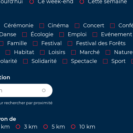
jourd'hui
Ce week-end
Cette semaine
Cérémonie
Cinéma
Concert
Conf
Danse
Écologie
Emploi
Evénement
Famille
Festival
Festival des Forêts
Habitat
Loisirs
Marché
Nature
olarité
Solidarité
Spectacle
Sport
tion
ur rechercher par proximité
yon de
1 km
3 km
5 km
10 km