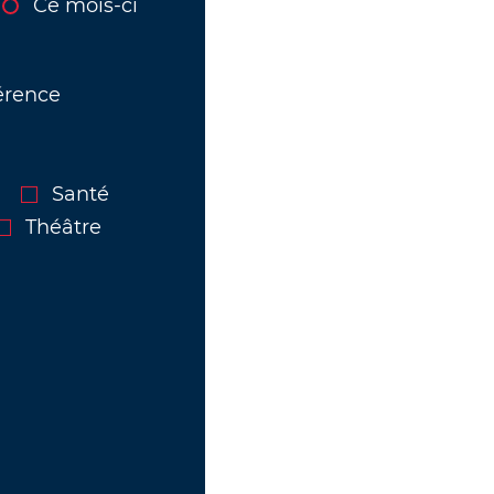
Ce mois-ci
érence
Santé
Théâtre