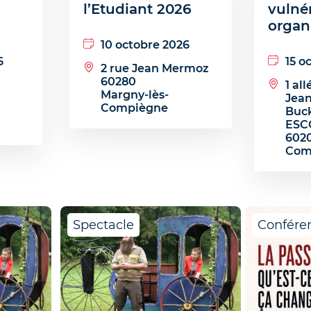
l’Etudiant 2026
vulnér
organi
10 octobre 2026
6
15 o
2 rue Jean Mermoz
60280
1 al
Margny-lès-
Jean
Compiègne
Buc
ES
602
Com
Spectacle
Confére