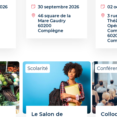
2026
30 septembre 2026
02 o
46 square de la
3 ru
Mare Gaudry
Théâ
60200
Opé
Compiègne
Com
602
Com
Scolarité
Confére
Le Salon de
Collo