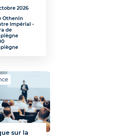
ctobre 2026
e Othenin
tre Impérial -
ra de
piègne
00
piègne
nce
que sur la