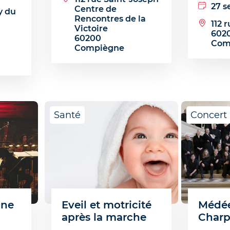
27 
Centre de
y du
Rencontres de la
112 
Victoire
602
60200
Com
Compiègne
Santé
Concert
ine
Eveil et motricité
Médée
après la marche
Charp