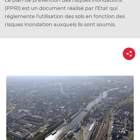
Le plan de prévention des risques inondations
d
(PPRI) est un document réalisé par l'Etat qui
e
réglemente l'utilisation des sols en fonction des
r
risques inondation auxquels ils sont soumis.
a
u
c
P
o
a
n
r
t
t
a
g
e
e
n
u