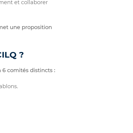
ement et collaborer
émet une proposition
CILQ ?
6 comités distincts :
ablons.