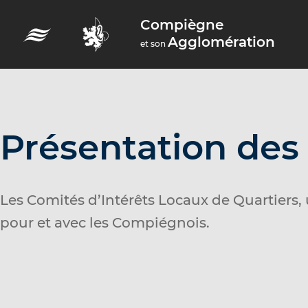
A
Compiègne
c
Agglomération
et son
c
é
d
e
r
Présentation des
a
u
m
Les Comités d’Intérêts Locaux de Quartiers,
e
pour et avec les Compiégnois.
n
u
A
c