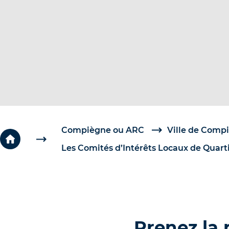
c
é
d
e
r
a
u
c
o
Compiègne ou ARC
Ville de Comp
n
Les Comités d’Intérêts Locaux de Quart
t
e
n
u
Prenez la 