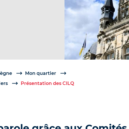
iègne
Mon quartier
iers
Présentation des CILQ
parole grâce aux Comités 