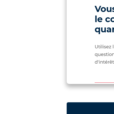
Vous
le c
quar
Utilisez
question
d'intérê