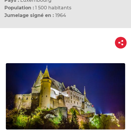
Pays :
Luxembourg
d
Population :
1 500 habitants
e
Jumelage signé en :
1964
r
a
u
P
c
a
o
r
t
n
a
g
t
e
e
n
u