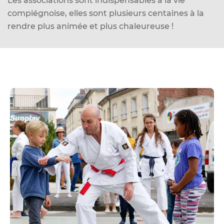
Les associations sont indispensables à la vie
d
compiégnoise, elles sont plusieurs centaines à la
e
rendre plus animée et plus chaleureuse !
r
a
u
c
o
n
t
e
n
u