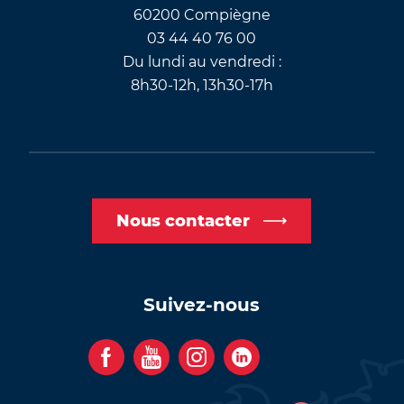
60200 Compiègne
03 44 40 76 00
Du lundi au vendredi :
8h30-12h, 13h30-17h
Nous contacter
Suivez-nous
F
Y
I
C
a
o
n
o