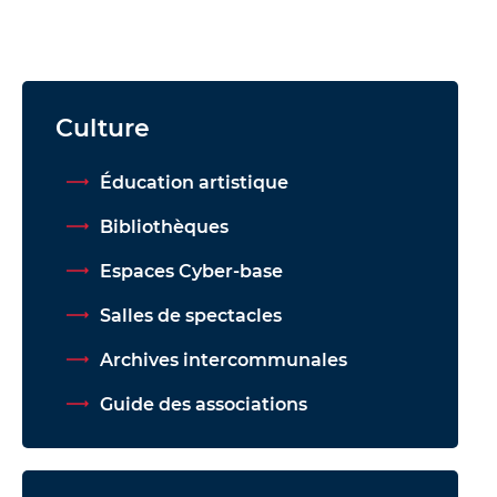
d
e
r
a
u
Culture
c
o
Éducation artistique
n
Bibliothèques
t
e
Espaces Cyber-base
n
Salles de spectacles
u
Archives intercommunales
Guide des associations