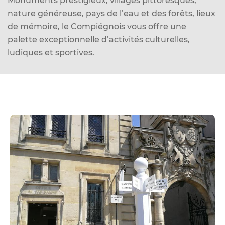
Monuments prestigieux, villages pittoresques,
d
nature généreuse, pays de l’eau et des forêts, lieux
e
de mémoire, le Compiégnois vous offre une
r
palette exceptionnelle d’activités culturelles,
a
ludiques et sportives.
u
c
o
n
t
e
n
u