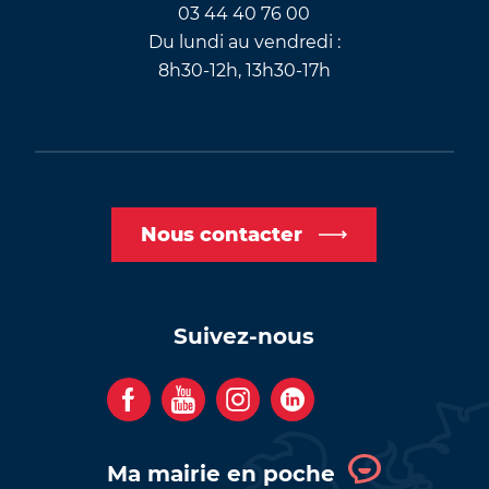
03 44 40 76 00
Du lundi au vendredi :
8h30-12h, 13h30-17h
Nous contacter
Suivez-nous
F
Y
I
C
a
o
n
o
c
u
s
m
Ma mairie en poche