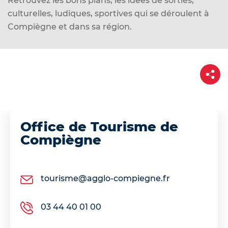
Retrouvez les bons plans, les idées de sorties,
d
culturelles, ludiques, sportives qui se déroulent à
e
Compiègne et dans sa région.
r
a
u
P
c
a
o
r
t
n
a
g
t
e
e
Office de Tourisme de
n
Compiègne
u
tourisme@agglo-compiegne.fr
03 44 40 01 00