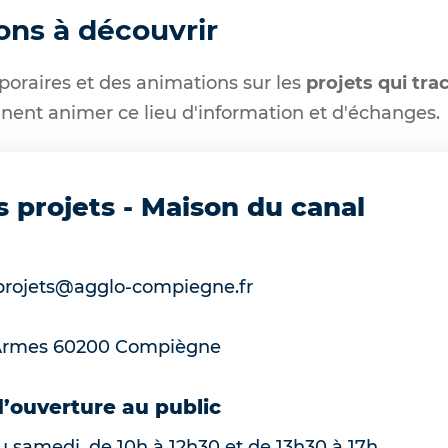
ons à découvrir
oraires et des animations sur les
projets qui tra
nnent animer ce lieu d'information et d'échanges.
 projets - Maison du canal
rojets@agglo-compiegne.fr
Armes
60200
Compiègne
d’ouverture au public
 samedi, de 10h à 12h30 et de 13h30 à 17h.