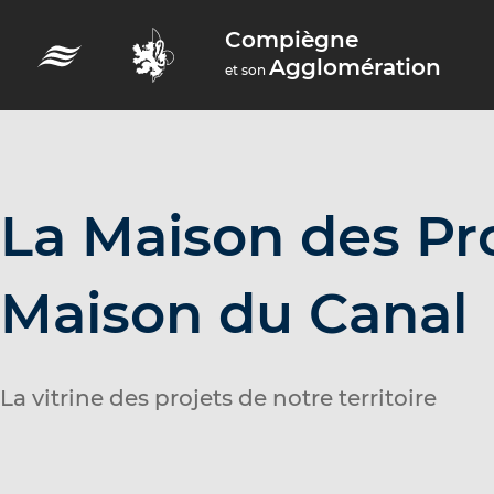
A
Compiègne
c
Agglomération
et son
c
é
d
e
r
La Maison des Pro
a
u
Maison du Canal
m
e
n
La vitrine des projets de notre territoire
u
A
c