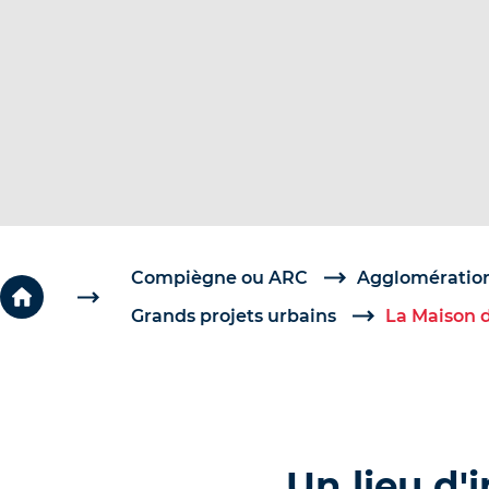
c
é
d
e
r
a
u
c
o
Compiègne ou ARC
Agglomération
n
Grands projets urbains
La Maison d
t
e
n
u
Un lieu d'