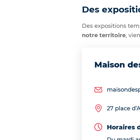
Des expositi
Des expositions temp
notre territoire
, vie
Maison des
maisondesp
27 place d’
Horaires 
Du mardi au