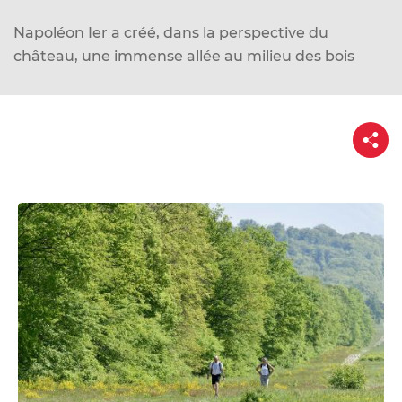
d
e
Napoléon Ier a créé, dans la perspective du
r
château, une immense allée au milieu des bois
a
u
c
P
a
o
r
n
t
a
t
g
e
e
n
u