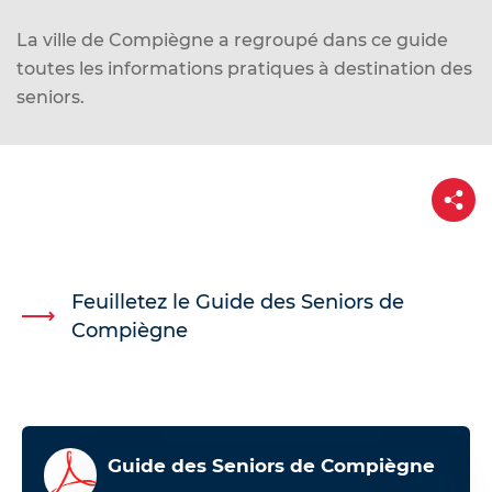
d
e
La ville de Compiègne a regroupé dans ce guide
r
toutes les informations pratiques à destination des
a
seniors.
u
c
o
P
a
n
r
t
t
a
e
g
e
n
Feuilletez le Guide des Seniors de
u
Compiègne
Guide des Seniors de Compiègne