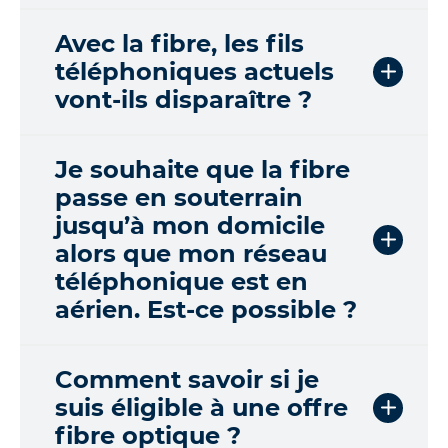
e
a
Avec la fibre, les fils
u
téléphoniques actuels
x
vont-ils disparaître ?
q
u
e
s
Je souhaite que la fibre
t
passe en souterrain
i
jusqu’à mon domicile
o
alors que mon réseau
n
s
téléphonique est en
aérien. Est-ce possible ?
Comment savoir si je
suis éligible à une offre
fibre optique ?