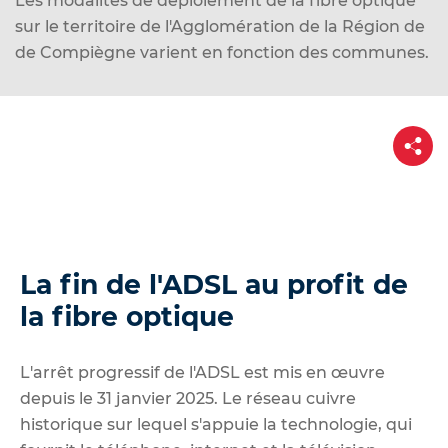
Les modalités de déploiement de la fibre optique
d
sur le territoire de l'Agglomération de la Région de
e
de Compiègne varient en fonction des communes.
r
a
u
P
c
a
o
r
t
n
a
g
t
e
e
n
La fin de l'ADSL au profit de
u
la fibre optique
L'arrêt progressif de l'ADSL est mis en œuvre
depuis le 31 janvier 2025. Le réseau cuivre
historique sur lequel s'appuie la technologie, qui