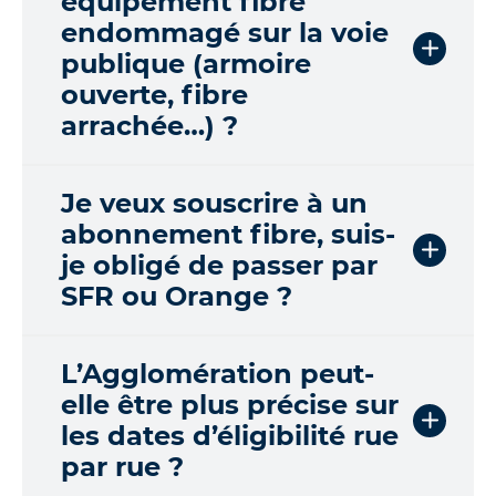
équipement fibre
u
endommagé sur la voie
e
publique (armoire
s
ouverte, fibre
t
i
arrachée…) ?
o
n
s
Je veux souscrire à un
d
abonnement fibre, suis-
e
je obligé de passer par
l
a
SFR ou Orange ?
F
A
Q
L’Agglomération peut-
:
elle être plus précise sur
F
les dates d’éligibilité rue
o
i
par rue ?
r