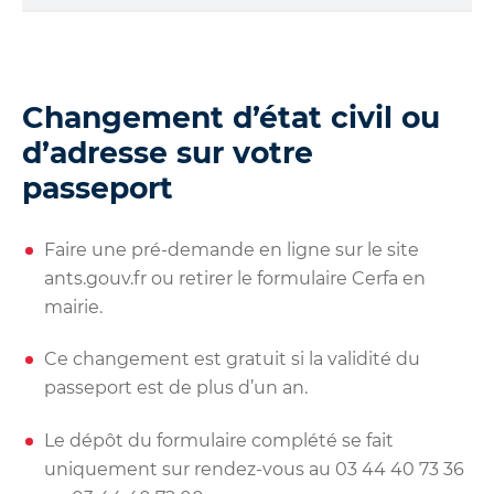
s
t
i
o
n
Changement d’état civil ou
s
d’adresse sur votre
d
e
passeport
l
a
F
Faire une pré-demande en ligne sur le site
A
ants.gouv.fr
ou r
etirer le formulaire Cerfa en
Q
mairie.
:
s
Ce changement est gratuit si la validité du
e
passeport est de plus d’un an.
c
t
Le dépôt du
formulaire complété
se fait
i
o
uniquement sur rendez-vous au
03 44 40 73 36
n