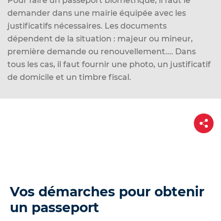
Pour faire un passeport biométrique, il faut le
d
demander dans une mairie équipée avec les
e
justificatifs nécessaires. Les documents
r
dépendent de la situation : majeur ou mineur,
a
première demande ou renouvellement.... Dans
u
tous les cas, il faut fournir une photo, un justificatif
c
de domicile et un timbre fiscal.
o
n
t
P
e
a
n
r
t
u
a
g
e
Vos démarches pour obtenir
un passeport