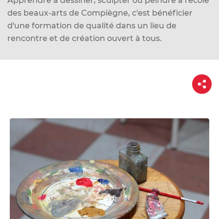
Apprendre à dessiner, sculpter ou peindre à l'école
d
des beaux-arts de Compiègne, c'est bénéficier
e
d'une formation de qualité dans un lieu
de
r
rencontre et de création ouvert à tous.
a
u
c
P
o
a
n
r
t
t
a
g
e
e
n
u