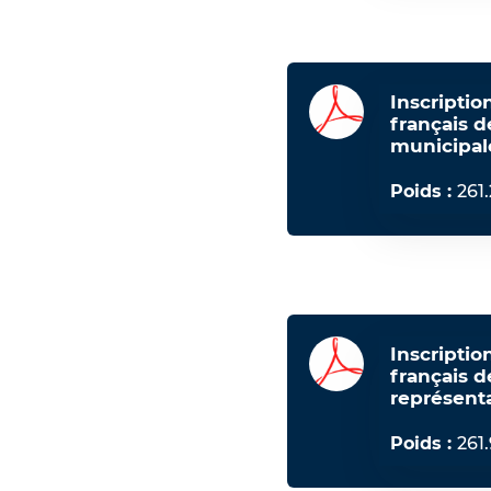
Inscriptio
français d
municipal
Poids :
261
Inscriptio
français d
représent
Poids :
261