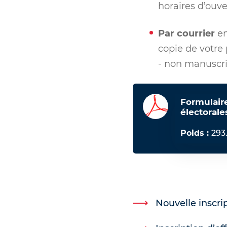
horaires d’ouve
Par courrier
en
copie de votre 
- non manuscri
Formulaire
électorale
Poids :
293
Nouvelle inscri