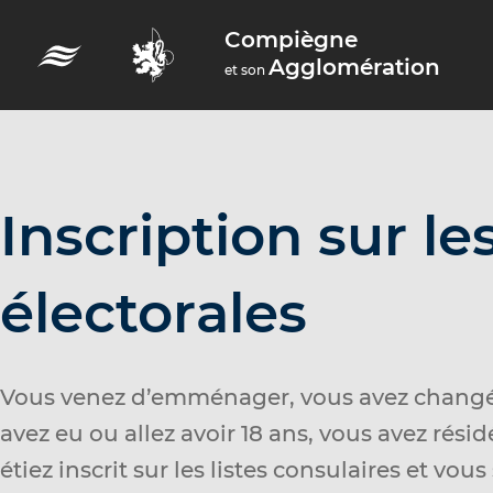
A
Compiègne
c
Agglomération
et son
c
é
d
e
r
Inscription sur les
a
u
électorales
m
e
n
Vous venez d’emménager, vous avez changé
u
avez eu ou allez avoir 18 ans, vous avez résidé
A
étiez inscrit sur les listes consulaires et vou
c