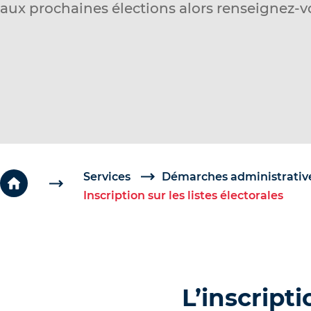
aux prochaines élections alors renseignez-v
c
é
d
e
r
a
u
c
o
Services
Démarches administrativ
Inscription sur les listes électorales
n
t
e
n
u
L’inscript