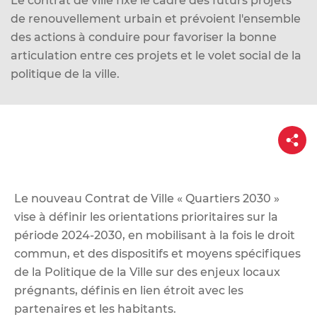
Le contrat de ville fixe le cadre des futurs projets
d
de renouvellement urbain et prévoient l'ensemble
e
des actions à conduire pour favoriser la bonne
r
articulation entre ces projets et le volet social de la
a
politique de la ville.
u
c
o
P
n
a
t
r
t
e
a
g
n
e
Le nouveau Contrat de Ville « Quartiers 2030 »
u
vise à définir les orientations prioritaires sur la
période 2024-2030, en mobilisant à la fois le droit
commun, et des dispositifs et moyens spécifiques
de la Politique de la Ville sur des enjeux locaux
prégnants, définis en lien étroit avec les
partenaires et les habitants.