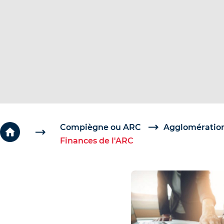
c
é
d
e
r
a
u
c
o
Compiègne ou ARC
Agglomération
Finances de l'ARC
n
t
e
n
u