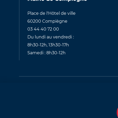
Place de l'Hôtel de ville
60200 Compiègne
03 44 40 72 00
Du lundi au vendredi :
8h30-12h, 13h30-17h
Samedi : 8h30-12h
Pied
de
Plan du site
Mentions légales
Mod
page