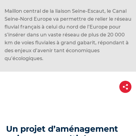
d
e
Maillon central de la liaison Seine-Escaut, le Canal
r
Seine-Nord Europe va permettre de relier le réseau
a
fluvial français à celui du nord de l’Europe pour
u
s’insérer dans un vaste réseau de plus de 20 000
c
km de voies fluviales à grand gabarit, répondant à
o
des enjeux d’avenir tant économiques
n
qu’écologiques.
t
e
n
P
a
u
r
t
a
g
e
Un projet d’aménagement