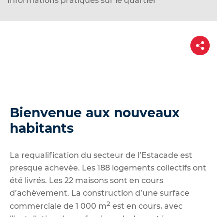
Informations pratiques sur le quartier
d
e
r
P
a
a
u
r
t
c
a
g
o
e
n
t
Bienvenue aux nouveaux
e
habitants
n
u
La requalification du secteur de l’Estacade est
presque achevée. Les 188 logements collectifs ont
été livrés. Les 22 maisons sont en cours
d’achèvement. La construction d’une surface
2
commerciale de 1 000 m
est en cours, avec