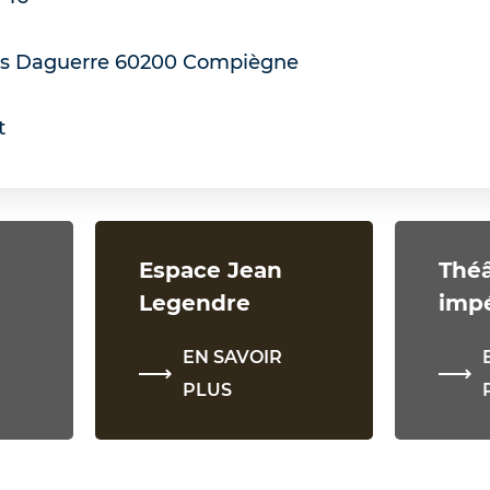
s Daguerre
60200
Compiègne
t
Espace Jean
Théâ
Legendre
impé
EN SAVOIR
PLUS