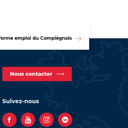
forme emploi du Compiégnois
Nous contacter
Suivez-nous
F
Y
I
C