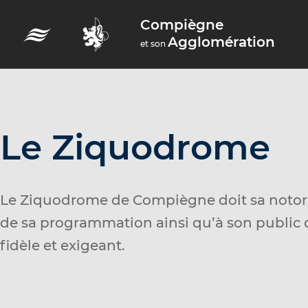
A
Compiègne
c
Agglomération
et son
c
é
d
e
r
Le Ziquodrome
a
u
m
Le Ziquodrome de Compiègne doit sa notorié
e
de sa programmation ainsi qu’à son public 
n
fidèle et exigeant.
u
A
c