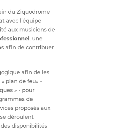
sein du Ziquodrome
iat avec l’équipe
lité aux musiciens de
ofessionnel
, une
s afin de contribuer
ogique afin de les
« plan de feu» -
ques » - pour
programmes de
ervices proposés aux
 se déroulent
es disponibilités