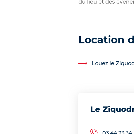
du lieu et des évén
Location 
Louez le Ziquo
Le Ziquo
03.44.23.34.