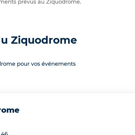
ements prévus au Ziquodrome.
du Ziquodrome
drome pour vos événements
drome
 46