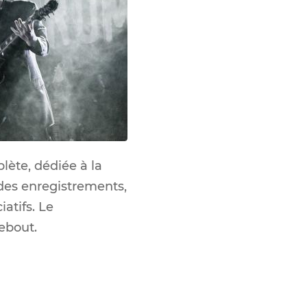
plète, dédiée à la
 des enregistrements,
atifs. Le
ebout.