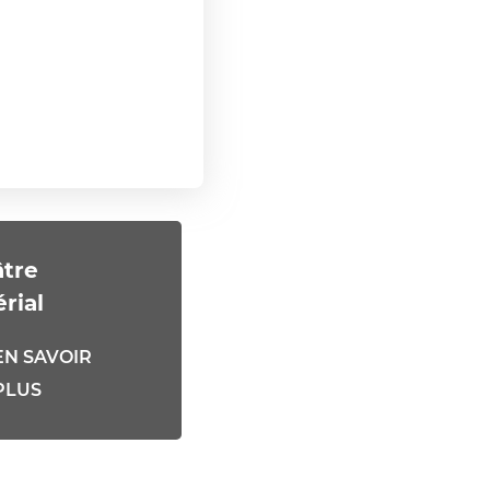
tre
rial
EN SAVOIR
PLUS