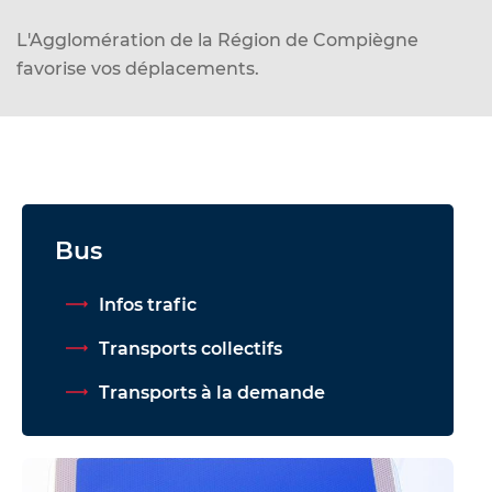
d
e
L'Agglomération de la Région de Compiègne
r
favorise vos déplacements.
a
u
c
o
n
t
Bus
e
n
Infos trafic
u
Transports collectifs
Transports à la demande