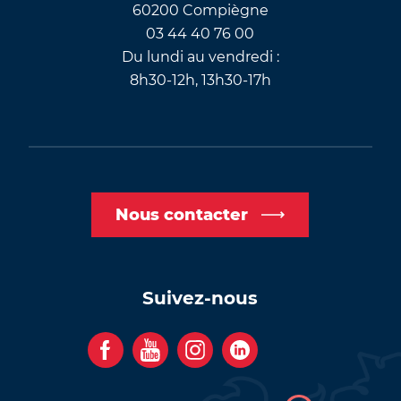
60200 Compiègne
03 44 40 76 00
Du lundi au vendredi :
8h30-12h, 13h30-17h
Nous contacter
Suivez-nous
F
Y
I
C
a
o
n
o