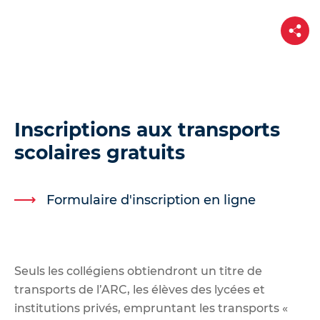
d
e
P
a
r
r
t
a
a
g
u
e
c
o
Inscriptions aux transports
n
scolaires gratuits
t
e
n
Formulaire d'inscription en ligne
u
Seuls les collégiens obtiendront
un titre de
transports
de l’ARC, les élèves des lycées et
institutions privés, empruntant les transports «