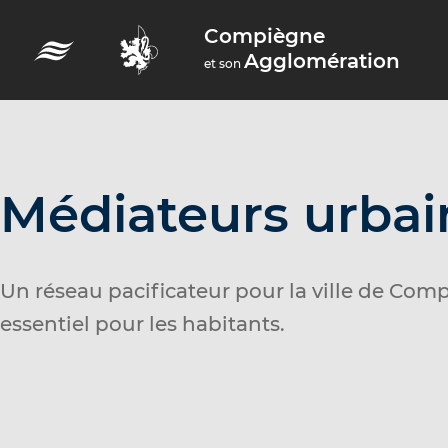
A
Compiègne
c
Agglomération
et son
c
é
d
e
r
Médiateurs urbai
a
u
m
Un réseau pacificateur pour la ville de Com
e
essentiel pour les habitants.
n
u
A
c