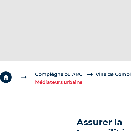
c
é
d
e
r
a
u
c
o
Compiègne ou ARC
Ville de Comp
Médiateurs urbains
n
t
e
n
u
Assurer la