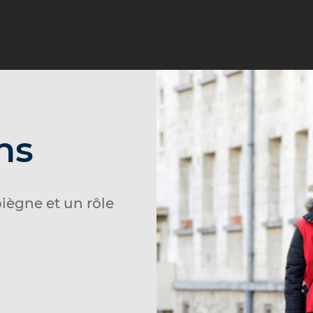
ns
piègne et un rôle