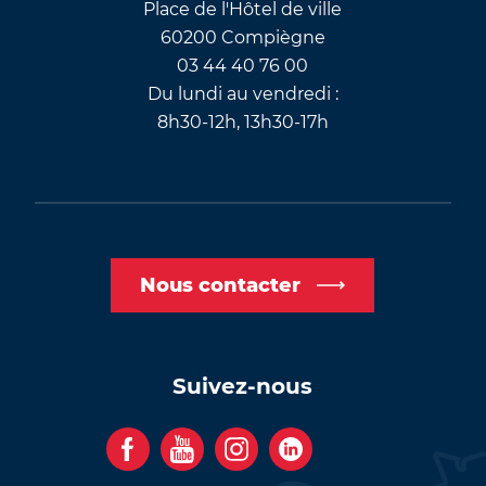
Place de l'Hôtel de ville
60200 Compiègne
03 44 40 76 00
Du lundi au vendredi :
8h30-12h, 13h30-17h
Nous contacter
Suivez-nous
F
Y
I
C