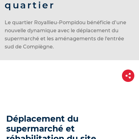
d
quartier
e
r
Le quartier Royallieu-Pompidou bénéficie d’une
a
nouvelle dynamique avec le déplacement du
u
supermarché et l
es aménagements de l'entrée
c
sud de Compiègne.
o
n
t
P
e
a
r
n
t
u
a
g
e
Déplacement du
supermarché et
réhabilitation du site