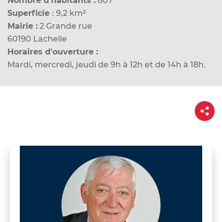
Nombre d'habitants :
807
d
Superficie
: 9,2 km²
e
Mairie :
2 Grande rue
r
60190 Lachelle
a
Horaires d'ouverture :
u
Mardi, mercredi, jeudi de 9h à 12h et de 14h à 18h.
c
o
n
P
t
a
e
r
t
n
a
g
u
e