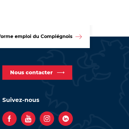
forme emploi du Compiégnois
Nous contacter
Suivez-nous
F
Y
I
C