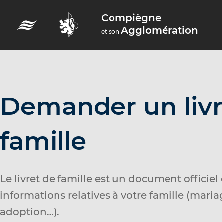
A
Compiègne
c
Agglomération
et son
c
é
d
e
r
Demander un livr
a
u
famille
m
e
n
Le livret de famille est un document officiel
u
informations relatives à votre famille (maria
A
adoption…).
c