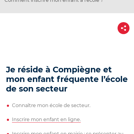
Comment inscrire mon enfant à l'école ?
d
e
r
P
a
a
u
r
t
c
a
g
o
e
n
t
Je réside à Compiègne et
e
mon enfant fréquente l’école
n
de son secteur
u
Connaître mon école de secteur.
Inscrire mon enfant en ligne.
Inscrire mon enfant en mairie : se présenter au