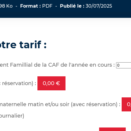
.98 Ko
-
Format :
PDF
-
Publié le :
30/07/2025
re tarif :
ent Famillial de la CAF de l'année en cours :
 réservation) :
0,00 €
aternelle matin et/ou soir (avec réservation) :
0
journalier)