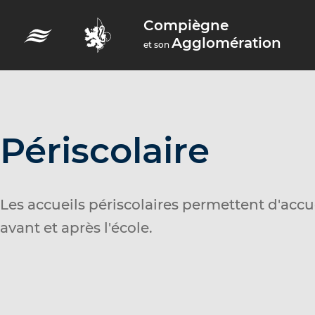
A
Compiègne
c
Agglomération
et son
c
é
d
e
r
Périscolaire
a
u
m
Les accueils périscolaires permettent d'accue
e
avant et après l'école.
n
u
A
c