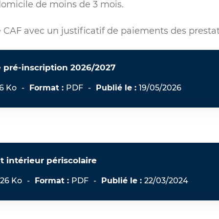
 domicile de moins de 3 mois.
e CAF avec un justificatif de paiements des presta
 pré-inscription 2026/2027
.6 Ko
-
Format :
PDF
-
Publié le :
19/05/2026
intérieur périscolaire
.26 Ko
-
Format :
PDF
-
Publié le :
22/03/2024