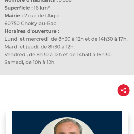
Nombre d'habitants :
3 386
d
Superficie :
16 km²
e
Mairie :
2 rue de l’Aigle
r
60750 Choisy-au-Bac
a
Horaires d'ouverture :
u
Lundi et mercredi, de 8h30 à 12h et de 14h30 à 17h.
c
Mardi et jeudi, de 8h30 à 12h.
o
Vendredi, de 8h30 à 12h et de 14h30 à 16h30.
n
Samedi, de 10h à 12h.
t
e
n
P
u
a
r
t
a
g
e