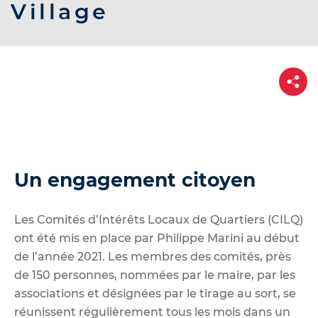
d
Village
e
r
a
P
u
a
r
c
t
o
a
g
n
e
t
e
Un engagement citoyen
n
u
Les Comités d’Intérêts Locaux de Quartiers (CILQ)
ont été mis en place par Philippe Marini au début
de l’année 2021. Les membres des comités, près
de 150 personnes, nommées par le maire, par les
associations et désignées par le tirage au sort, se
réunissent régulièrement tous les mois dans un