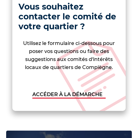
l
Vous souhaitez
a
contacter le comité de
F
votre quartier ?
A
Q
:
Utilisez le formulaire ci-dessous pour
s
e
poser vos questions ou faire des
c
suggestions aux comités d'intérêts
t
locaux de quartiers de Compiègne.
i
o
n
ACCÉDER À LA DÉMARCHE