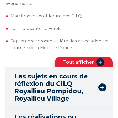
événements :
Mai : brocantes et forum des CILQ.
Juin : brocante La Forêt.
Septembre : brocante , fête des associations et
Journée de la Mobilité Douce.
Tout afficher
l
e
Les sujets en cours de
s
q
réflexion du CILQ
u
Royallieu Pompidou,
e
Royallieu Village
s
t
i
Les réalisations ou
o