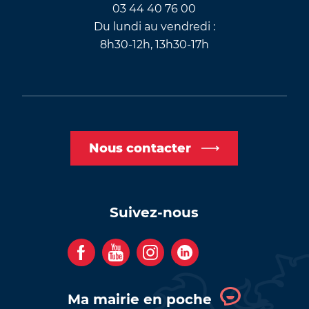
03 44 40 76 00
Du lundi au vendredi :
8h30-12h, 13h30-17h
Nous contacter
Suivez-nous
F
Y
I
C
a
o
n
o
c
u
s
m
Ma mairie en poche