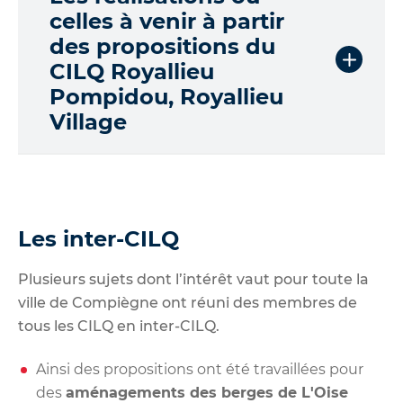
n
celles à venir à partir
s
des propositions du
d
CILQ Royallieu
e
Pompidou, Royallieu
l
a
Village
F
A
Q
:
s
e
Les inter-CILQ
c
t
Plusieurs sujets dont l’intérêt vaut pour toute la
i
ville de Compiègne ont réuni des membres de
o
tous les CILQ en inter-CILQ.
n
Ainsi des propositions ont été travaillées pour
des
aménagements des berges de L'Oise