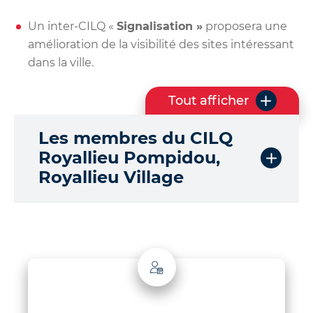
Un inter-CILQ «
Signalisation »
proposera une
amélioration de la visibilité des sites intéressant
dans la ville.
Tout afficher
l
e
Les membres du CILQ
s
q
Royallieu Pompidou,
u
Royallieu Village
e
s
t
i
o
n
s
d
e