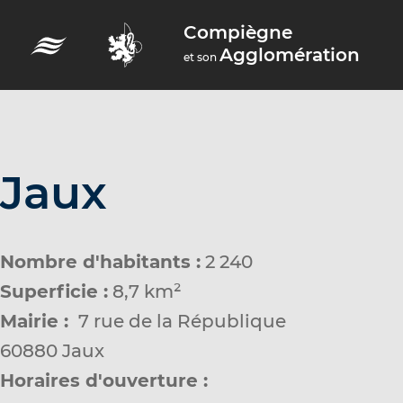
A
Compiègne
c
Agglomération
et son
c
é
d
e
r
Jaux
a
u
m
Nombre d'habitants :
2 240
e
Superficie :
8,7 km²
n
Mairie :
7 rue de la République
u
60880 Jaux
A
Horaires d'ouverture :
c