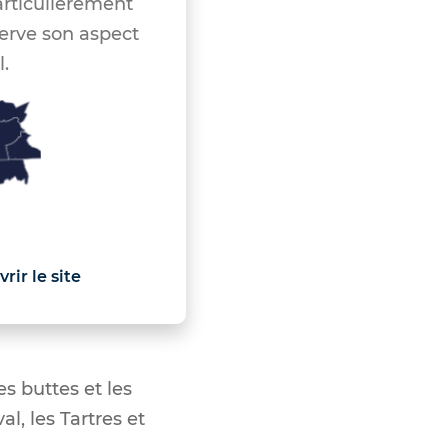
ticulièrement
serve son aspect
l.
rir le site
les buttes et les
l, les Tartres et