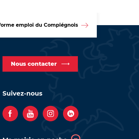
forme emploi du Compiégnois
Nous contacter
Suivez-nous
F
Y
I
C
a
o
n
o
c
u
s
m