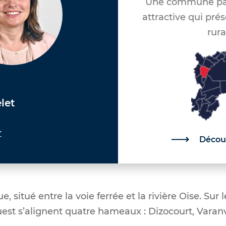
Une commune par
attractive qui pré
rura
let
r
Découv
e, situé entre la voie ferrée et la rivière Oise. Sur 
uest s’alignent quatre hameaux : Dizocourt, Varanva