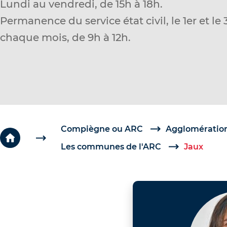
Lundi au vendredi, de 15h à 18h.
c
Permanence du service état civil, le 1er et l
é
chaque mois, de 9h à 12h.
d
e
r
a
u
c
o
Compiègne ou ARC
Agglomération
n
Les communes de l'ARC
Jaux
t
e
n
u