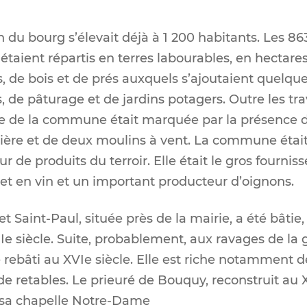
n du bourg s’élevait déjà à 1 200 habitants. Les 8
étaient répartis en terres labourables, en hectare
s, de bois et de prés auxquels s’ajoutaient quelqu
s, de pâturage et de jardins potagers. Outre les t
e de la commune était marquée par la présence d’
rière et de deux moulins à vent. La commune étai
 de produits du terroir. Elle était le gros fournis
et en vin et un important producteur d’oignons.
et Saint-Paul, située près de la mairie, a été bâtie,
Ie siècle. Suite, probablement, aux ravages de la 
ie rebâti au XVIe siècle. Elle est riche notamment d
de retables. Le prieuré de Bouquy, reconstruit au 
 sa chapelle Notre-Dame