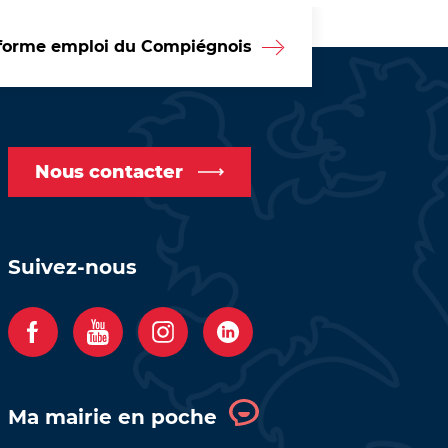
forme emploi du Compiégnois
Nous contacter
Suivez-nous
F
Y
I
C
a
o
n
o
c
u
s
m
Ma mairie en poche
e
t
t
p