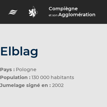
A
Compiègne
c
Agglomération
et son
c
é
d
e
r
Elblag
a
u
m
Pays :
Pologne
e
Population :
130 000 habitants
n
Jumelage signé en :
2002
u
A
c