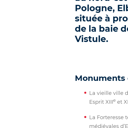
Pologne, El
située à pr
de la baie d
Vistule.
Monuments ou
La vieille vill
e
Esprit XIII
et X
La Forteresse 
médiévales d’E