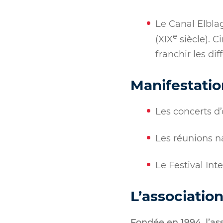
Le Canal Elbl
e
(XIX
siècle). C
franchir les di
Manifestatio
Les concerts d
Les réunions n
Le Festival Int
L’associatio
Fondée en 1994, l’as