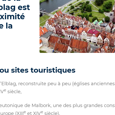
blag est
oximité
e la
 sites touristiques
e d’Elblag, reconstruite peu à peu (églises anciennes
e
IV
siècle,
teutonique de Malbork, une des plus grandes cons
e
e
urope (XIII
et XIV
siècle),