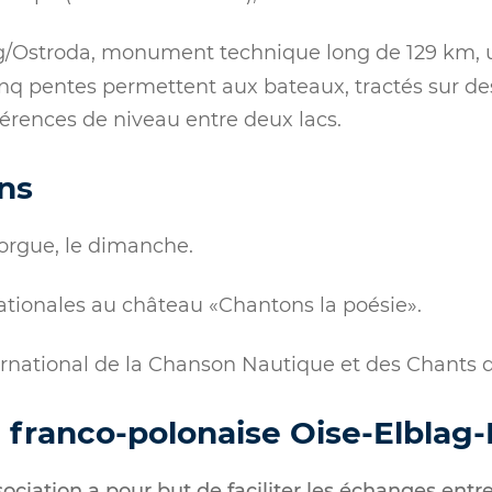
ag/Ostroda, monument technique long de 129 km,
inq pentes permettent aux bateaux, tractés sur de
fférences de niveau entre deux lacs.
ns
’orgue, le dimanche.
ationales au château «Chantons la poésie».
ernational de la Chanson Nautique et des Chants de
n franco-polonaise Oise-Elblag
sociation a pour but de faciliter les échanges en