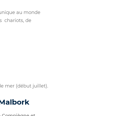
 unique au monde
s chariots, de
 mer (début juillet).
-Malbork
tre Compiègne et