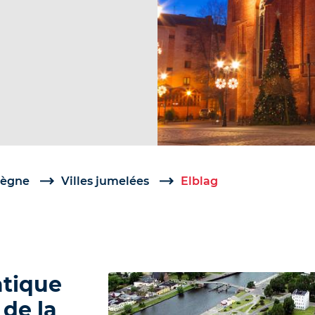
iègne
Villes jumelées
Elblag
atique
 de la