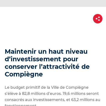
d
e
r
P
a
a
r
u
t
a
c
g
e
o
n
Maintenir un haut niveau
t
e
d’investissement pour
n
conserver l’attractivité de
u
Compiègne
Le budget primitif de la Ville de Compiègne
s’élève à 82,8 millions d’euros. 19,6 millions seront
consacrés aux investissements, et 63,2 millions au
fonctionnement.