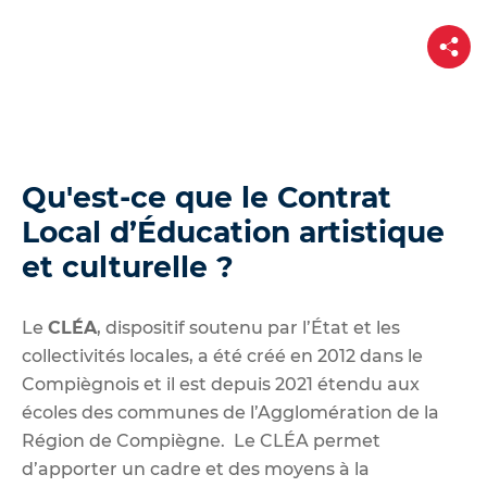
d
e
P
a
r
r
t
a
a
g
u
e
c
o
Qu'est-ce que le Contrat
n
Local d’Éducation artistique
t
et culturelle ?
e
n
u
Le
CLÉA
, dispositif soutenu par l’État et les
collectivités locales, a été créé en 2012 dans le
Compiègnois et il est depuis 2021 étendu aux
écoles des communes de l’Agglomération de la
Région de Compiègne.
Le CLÉA permet
d’apporter un cadre et des moyens à la