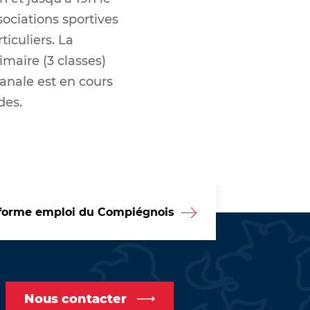
sociations sportives
ticuliers. La
maire (3 classes)
anale est en cours
des.
forme emploi du Compiégnois
Nous contacter