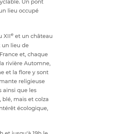
cyclable. Un pont
 un lieu occupé
e
 XII
et un château
 un lieu de
 France et, chaque
la rivière Automne,
et la flore y sont
 mante religieuse
s ainsi que les
 blé, maïs et colza
ntérêt écologique,
h et jusqu'à 19h le