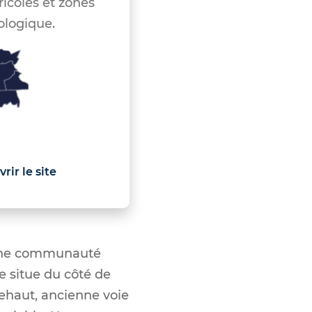
icoles et zones
ologique.
rir le site
 une communauté
e situe du côté de
nehaut, ancienne voie