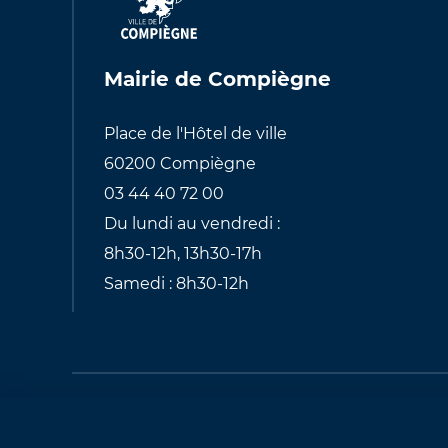
Mairie de Compiègne
Place de l'Hôtel de ville
60200 Compiègne
03 44 40 72 00
Du lundi au vendredi :
8h30-12h, 13h30-17h
Samedi : 8h30-12h
Pied
de
Plan du site
Mentions légales
Mod
page