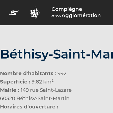
A
Compiègne
c
Agglomération
et son
c
é
d
e
r
Béthisy-Saint-Ma
a
u
m
Nombre d'habitants
: 992
e
Superficie :
9,82 km²
n
Mairie :
149 rue Saint-Lazare
u
60320 Béthisy-Saint-Martin
A
Horaires d'ouverture :
c