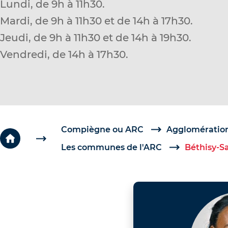
Lundi, de 9h à 11h30.
c
Mardi, de 9h à 11h30 et de 14h à 17h30.
é
Jeudi, de 9h à 11h30 et de 14h à 19h30.
d
e
Vendredi, de 14h à 17h30.
r
a
u
c
o
Compiègne ou ARC
Agglomération
n
Les communes de l'ARC
Béthisy-S
t
e
n
u