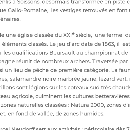
Senlis à Soissons, désormais transformée en piste 
oque Gallo-Romaine, les vestiges retrouvés en font
lénaires.
e
 une église classée du XXI
siècle, une ferme du
léments classés. Le jeu d’arc date de 1863, il est
r les qualifications Beursault au championnat de
pagne réunit de nombreux archers. Traversée par 
 un lieu de pêche de première catégorie. La faune 
hes, salamandre noire marbrée jaune, lézard vert,
rillons sont légions sur les coteaux sud très chaud
teau agricole, culminent les cultures betteravières,
zones naturelles classées : Natura 2000, zones d’i
 et, en fond de vallée, de zones humides.
rcel Neudorff sert aux activités : périscolaire dès 7