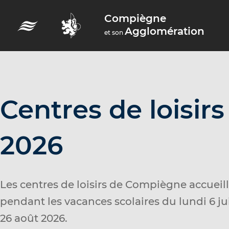
A
Compiègne
c
Agglomération
et son
c
é
d
e
r
Centres de loisirs
a
u
2026
m
e
n
Les centres de loisirs de Compiègne accueil
u
pendant les vacances scolaires
du lundi 6 ju
A
26 août 2026.
c