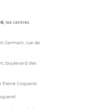
26
, les centres
nt Germain, rue de
in, boulevard des
 Pierre Coquerel.
oquerel.