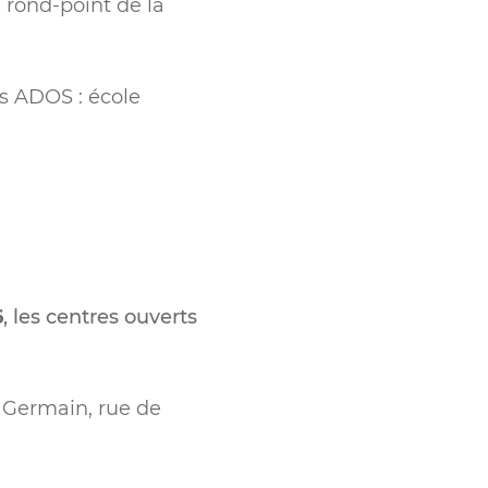
 rond-point de la
es ADOS : école
6
, les centres ouverts
t Germain, rue de