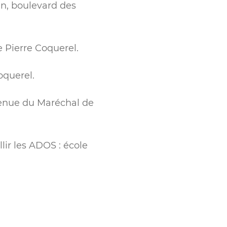
in, boulevard des
 Pierre Coquerel.
oquerel.
venue du Maréchal de
lir les ADOS : école