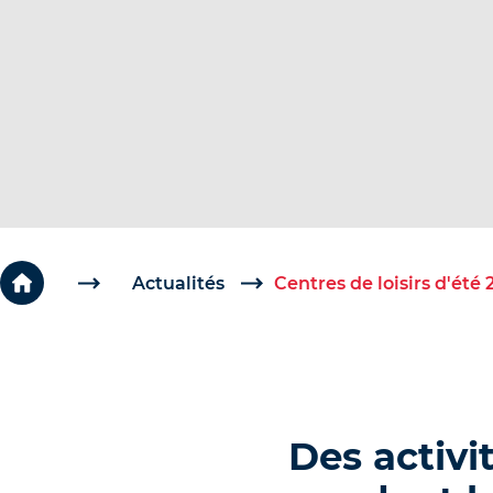
c
é
d
e
r
a
u
c
o
Actualités
Centres de loisirs d'été
n
t
e
n
Des activi
u