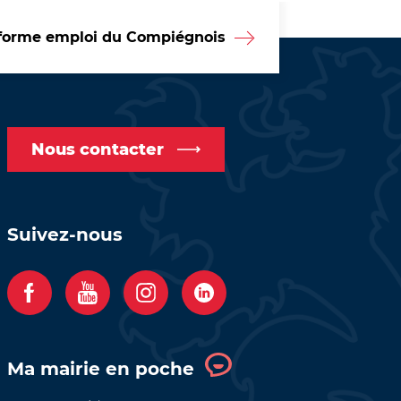
forme emploi du Compiégnois
Nous contacter
Suivez-nous
F
Y
I
C
a
o
n
o
c
u
s
m
Ma mairie en poche
e
t
t
p