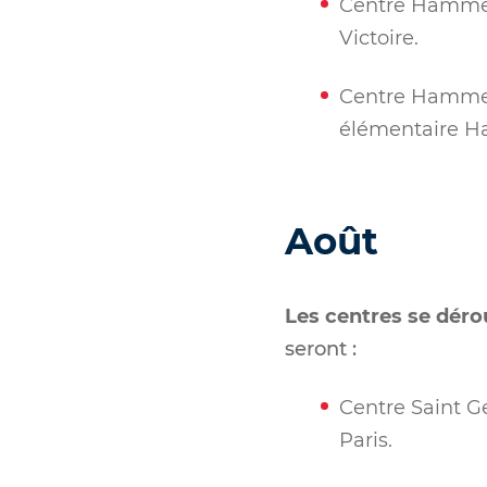
Centre Hammel 
Victoire.
Centre Hammel é
élémentaire Ha
A
oût
Les centres se déro
seront :
Centre Saint G
Paris.