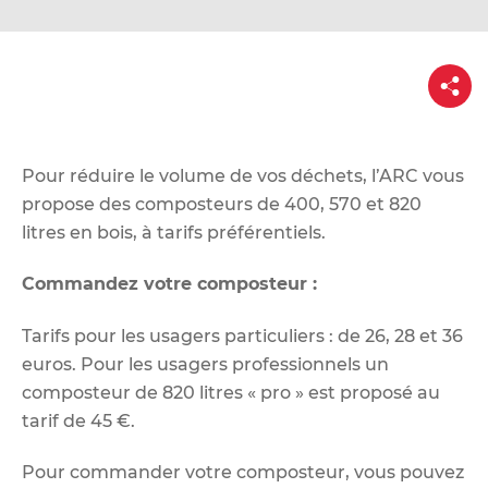
d
e
r
P
a
a
r
u
t
a
c
g
e
o
Pour réduire le volume de vos déchets, l’ARC vous
n
propose des composteurs de 400, 570 et 820
t
litres en bois, à tarifs préférentiels.
e
Commandez votre composteur :
n
u
Tarifs pour les usagers particuliers : de 26, 28 et 36
euros. Pour les usagers professionnels un
composteur de 820 litres « pro » est proposé au
tarif de 45 €.
Pour commander votre composteur, vous pouvez