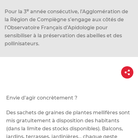
d
e
e
Pour la 3
année consécutive, l’Agglomération de
r
la Région de Compiègne s’engage aux côtés de
a
l’Observatoire Français d’Apidologie pour
u
sensibiliser à la préservation des abeilles et des
c
pollinisateurs.
o
n
t
P
a
e
r
n
t
a
u
g
e
Envie d’agir concrètement ?
Des sachets de graines de plantes mellifères sont
mis gratuitement à disposition des habitants
(dans la limite des stocks disponibles). Balcons,
jardins, terrasses, jardinières… chaque geste