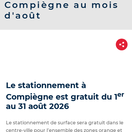
d
Compiègne au mois
e
d'août
r
a
u
c
P
a
o
r
t
n
a
t
g
e
e
n
Le stationnement à
u
er
Compiègne est gratuit du 1
au 31 août 2026
Le stationnement de surface sera gratuit dans le
centre-ville pour l’ensemble des zones orange et