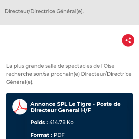
d
e
Directeur/Directrice Général(e).
r
a
u
P
a
c
r
o
t
a
n
g
e
La plus grande salle de spectacles de l’Oise
t
recherche son/sa prochain(e) Directeur/Directrice
e
Général(e).
n
u
Annonce SPL Le Tigre - Poste de
Directeur General H/F
Poids :
414.78 Ko
Format :
PDF