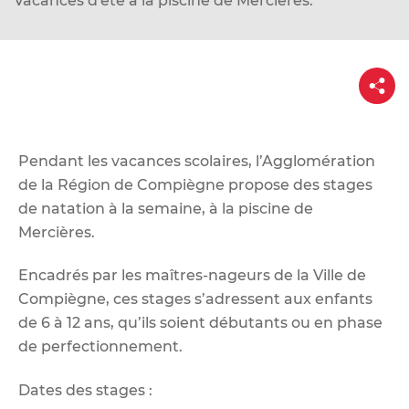
Vacances d'été à la piscine de Mercières.
d
e
r
P
a
a
u
r
t
c
a
g
o
e
Pendant les vacances scolaires, l’Agglomération
n
de la Région de Compiègne propose des stages
t
de natation à la semaine, à la piscine de
e
Mercières.
n
u
Encadrés par les maîtres-nageurs de la Ville de
Compiègne, ces stages s’adressent aux enfants
de 6 à 12 ans, qu’ils soient débutants ou en phase
de perfectionnement.
Dates des stages :